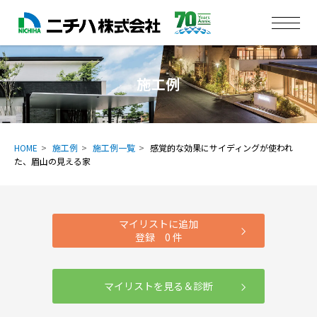
施工例
HOME
施工例
施工例一覧
感覚的な効果にサイディングが使われ
た、眉山の見える家
マイリストに追加
登録
0
件
マイリストを見る＆診断