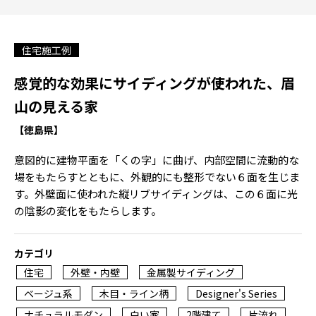
住宅施工例
感覚的な効果にサイディングが使われた、眉
山の見える家
【徳島県】
意図的に建物平面を「くの字」に曲げ、内部空間に流動的な
場をもたらすとともに、外観的にも整形でない６面を生じま
す。外壁面に使われた縦リブサイディングは、この６面に光
の陰影の変化をもたらします。
カテゴリ
住宅
外壁・内壁
金属製サイディング
ベージュ系
木目・ライン柄
Designer's Series
ナチュラルモダン
白い家
2階建て
片流れ