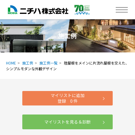
施工例
HOME
施工例
施工例一覧
陸屋根をメインに片流れ屋根を交えた、
シンプルモダンな外観デザイン
マイリストに追加
登録
0
件
マイリストを見る＆診断