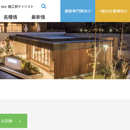
 Site
施工例マイリスト
建築専門家向け
一般のお客様向け
各種情
最新情
報
報
る＆診断