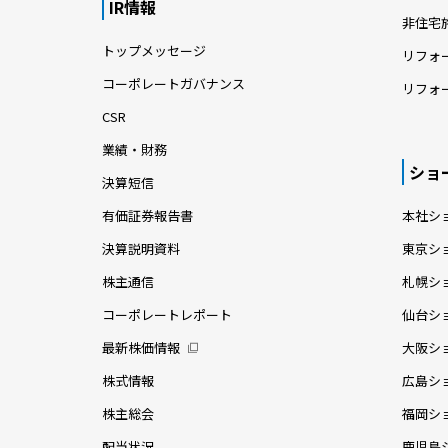
IR情報
非住宅
トップメッセージ
リフォ
コーポレートガバナンス
リフォ
CSR
業績・財務
ショ
決算短信
有価証券報告書
本社シ
決算説明資料
東京シ
株主通信
札幌シ
コーポレートレポート
仙台シ
最新株価情報
大阪シ
株式情報
広島シ
株主総会
福岡シ
配当状況
鹿児島