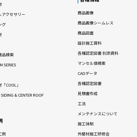
材
商品画像
ルアクセサリー
商品画像シームレス
ング
商品図面
材
設計施工資料
各種認定図書 別添資料
商品検索
マンセル値検索
M SERIES
CADデータ
各種認定図書
「COOL」
見積書作成
 SIDING & CENTER ROOF
工法
メンテナンスについて
例
施工体制
工例
外壁材施工研修会