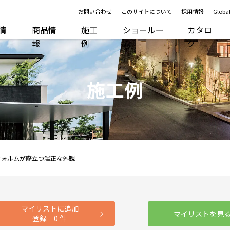
お問い合わせ
このサイトについて
採用情報
Global
R情
商品情
施工
ショールー
カタロ
報
例
ム
グ
施工例
フォルムが際立つ端正な外観
マイリストに追加
マイリストを見
登録
0
件