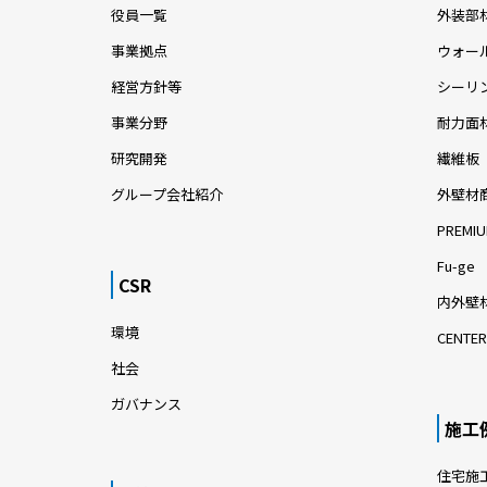
役員一覧
外装部
事業拠点
ウォー
経営方針等
シーリ
事業分野
耐力面
研究開発
繊維板
グループ会社紹介
外壁材
PREMIU
Fu-ge
CSR
内外壁材
環境
CENTER
社会
ガバナンス
施工
住宅施