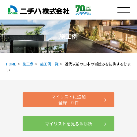
施工例
HOME
施工例
施工例一覧
近代以前の日本の街並みを彷彿する佇ま
い
マイリストに追加
登録
0
件
マイリストを見る＆診断