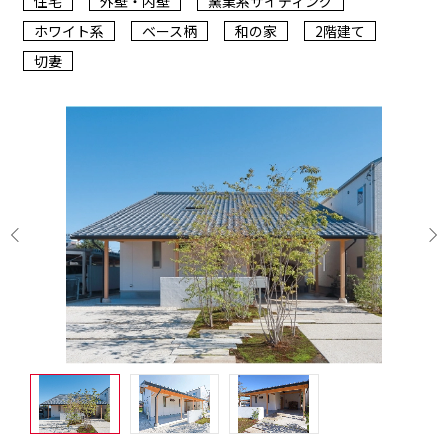
住宅
外壁・内壁
窯業系サイディング
ホワイト系
ベース柄
和の家
2階建て
切妻