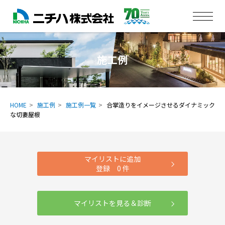
施工例
HOME
施工例
施工例一覧
合掌造りをイメージさせるダイナミック
な切妻屋根
マイリストに追加
登録
0
件
マイリストを見る＆診断