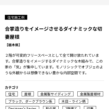
住宅施工例
合掌造りをイメージさせるダイナミックな切
妻屋根
【栃木県】
２階が可変的フリースペースとして全て開け放たれていま
す。合掌造りをイメージするダイナミックな木組みで、この
家の「気」が集中しています。モノリシックでオブジェのよ
うな外観からは想像できない豊かな内部空間です。
カテゴリ
住宅
屋根
金属製サイディング
金属製屋根材
ブラック、ダークブラウン系
木目・ライン柄
Designer's Series
和の家
2階建て
切妻