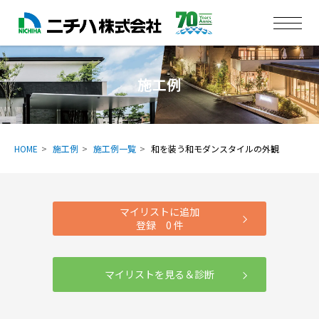
施工例
HOME
施工例
施工例一覧
和を装う和モダンスタイルの外観
マイリストに追加
登録
0
件
マイリストを見る＆診断