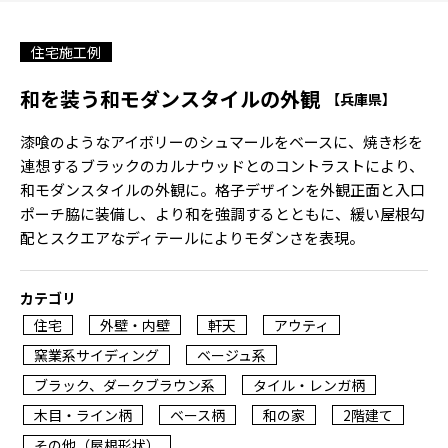
住宅施工例
和を装う和モダンスタイルの外観
【兵庫県】
漆喰のようなアイボリーのシュマールをベースに、焼き杉を
連想するブラックのカルナウッドとのコントラストにより、
和モダンスタイルの外観に。格子デザインを外観正面と入口
ポーチ脇に装備し、より和を強調するとともに、緩い屋根勾
配とスクエアなディテールによりモダンさを表現。
カテゴリ
住宅
外壁・内壁
軒天
アウティ
窯業系サイディング
ベージュ系
ブラック、ダークブラウン系
タイル・レンガ柄
木目・ライン柄
ベース柄
和の家
2階建て
その他（屋根形状）