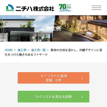
施工例
HOME
施工例
施工例一覧
角地の立地を活かし、外観デザインに変
化をつけた動きのあるファサード
マイリストに追加
登録
0
件
マイリストを見る＆診断