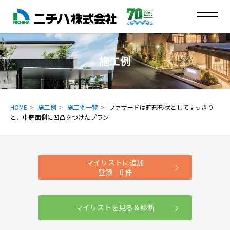
施工例
HOME
施工例
施工例一覧
ファサードは箱形形状としてすっきり
と、中庭面側に凹凸をつけたプラン
マイリストに追加
登録
0
件
マイリストを見る＆診断