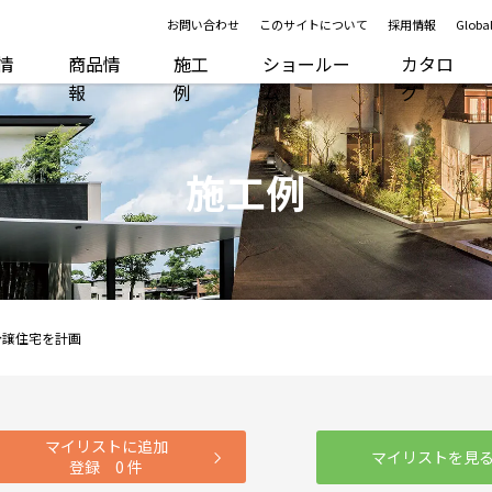
お問い合わせ
このサイトについて
採用情報
Global
R情
商品情
施工
ショールー
カタロ
報
例
ム
グ
施工例
分譲住宅を計画
マイリストに追加
マイリストを見
登録
0
件