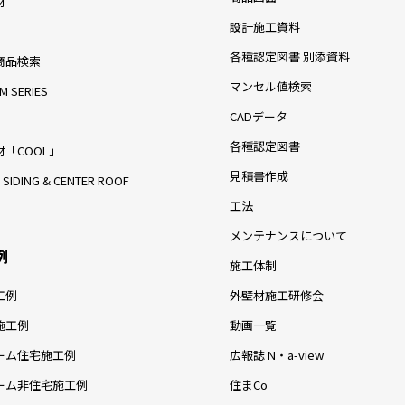
材
設計施工資料
各種認定図書 別添資料
商品検索
マンセル値検索
M SERIES
CADデータ
各種認定図書
「COOL」
見積書作成
 SIDING & CENTER ROOF
工法
メンテナンスについて
例
施工体制
工例
外壁材施工研修会
施工例
動画一覧
ーム住宅施工例
広報誌 N・a-view
ーム非住宅施工例
住まCo