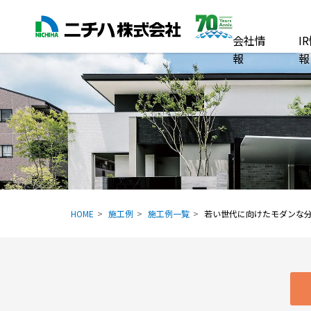
会社情
I
報
報
HOME
施工例
施工例一覧
若い世代に向けたモダンな