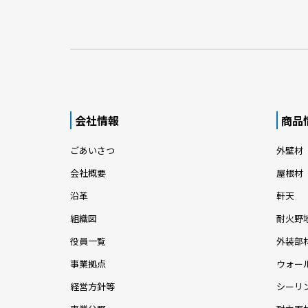
会社情報
商品
ごあいさつ
外壁材
会社概要
屋根材
沿革
軒天
組織図
耐火野
役員一覧
外装部
事業拠点
ウォー
経営方針等
シーリ