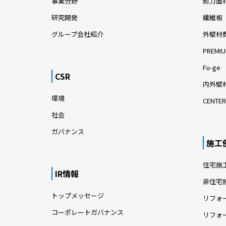
事業分野
耐力面
研究開発
繊維板
グループ会社紹介
外壁材
PREMIU
Fu-ge
CSR
内外壁材
環境
CENTER
社会
ガバナンス
施工
住宅施
IR情報
非住宅
トップメッセージ
リフォ
コーポレートガバナンス
リフォ