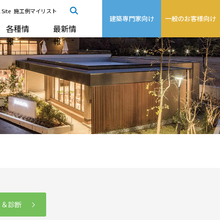
 Site
施工例マイリスト
建築専門家向け
一般のお客様向け
各種情
最新情
報
報
る＆診断