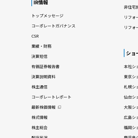
IR情報
非住宅
トップメッセージ
リフォ
コーポレートガバナンス
リフォ
CSR
業績・財務
ショ
決算短信
有価証券報告書
本社シ
決算説明資料
東京シ
株主通信
札幌シ
コーポレートレポート
仙台シ
最新株価情報
大阪シ
株式情報
広島シ
株主総会
福岡シ
配当状況
鹿児島