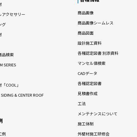
材
商品画像
ルアクセサリー
商品画像シームレス
ング
商品図面
材
設計施工資料
各種認定図書 別添資料
商品検索
マンセル値検索
M SERIES
CADデータ
各種認定図書
「COOL」
見積書作成
 SIDING & CENTER ROOF
工法
メンテナンスについて
例
施工体制
工例
外壁材施工研修会