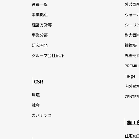
役員一覧
外装部
事業拠点
ウォー
経営方針等
シーリ
事業分野
耐力面
研究開発
繊維板
グループ会社紹介
外壁材
PREMIU
Fu-ge
CSR
内外壁材
環境
CENTER
社会
ガバナンス
施工
住宅施