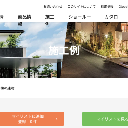
お問い合わせ
このサイトについて
採用情報
Global
R情
商品情
施工
ショールー
カタロ
報
例
ム
グ
施工例
２棟の建物
マイリストに追加
マイリストを見
登録
0
件