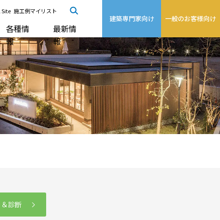
 Site
施工例マイリスト
建築専門家向け
一般のお客様向け
各種情
最新情
報
報
る＆診断