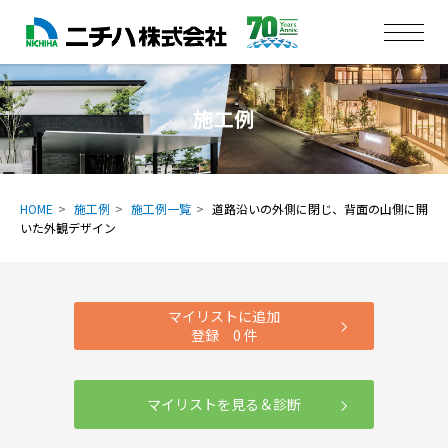
施工例
HOME
施工例
施工例一覧
道路沿いの外側に閉じ、背面の山側に開
いた外観デザイン
マイリストに追加
登録
0
件
マイリストを見る＆診断