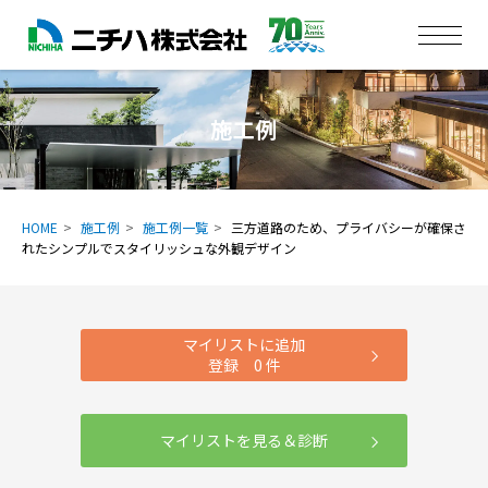
施工例
HOME
施工例
施工例一覧
三方道路のため、プライバシーが確保さ
れたシンプルでスタイリッシュな外観デザイン
マイリストに追加
登録
0
件
マイリストを見る＆診断