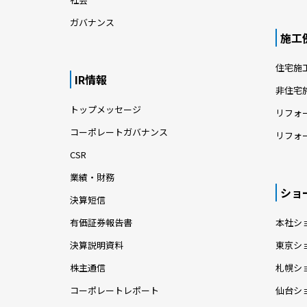
ガバナンス
施工
住宅施
IR情報
非住宅
トップメッセージ
リフォ
コーポレートガバナンス
リフォ
CSR
業績・財務
ショ
決算短信
有価証券報告書
本社シ
決算説明資料
東京シ
株主通信
札幌シ
コーポレートレポート
仙台シ