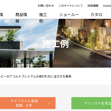
お問い合わせ
このサイトについて
採用情報
Global
R情
商品情
施工
ショールー
カタロ
報
例
ム
グ
施工例
イビーのアコルドプレミアムの使われ方に注力する事例
マイリストに追加
マイリストを見
登録
0
件