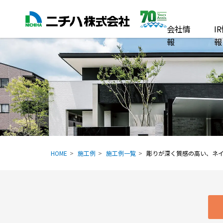
会社情
I
報
報
HOME
施工例
施工例一覧
彫りが深く質感の高い、ネ