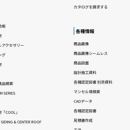
カタログを請求する
地板
各種情報
材
商品画像
ルアクセサリー
商品画像シームレス
ング
商品図面
材
設計施工資料
各種認定図書 別添資料
商品検索
マンセル値検索
M SERIES
CADデータ
各種認定図書
「COOL」
見積書作成
 SIDING & CENTER ROOF
工法