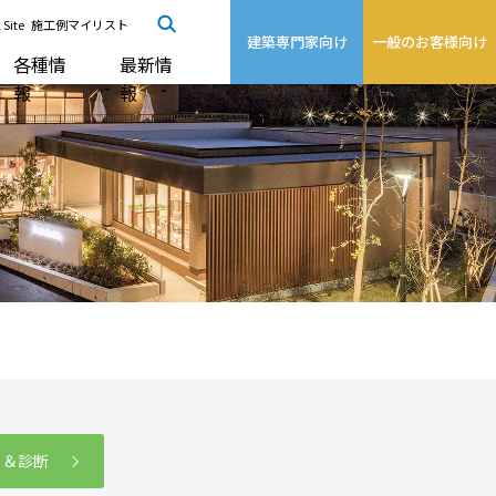
 Site
施工例マイリスト
建築専門家向け
一般のお客様向け
各種情
最新情
報
報
る＆診断