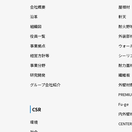
会社概要
屋根材
沿革
軒天
組織図
耐火野
役員一覧
外装部
事業拠点
ウォー
経営方針等
シーリ
事業分野
耐力面
研究開発
繊維板
グループ会社紹介
外壁材
PREMIU
Fu-ge
CSR
内外壁材
環境
CENTER
社会