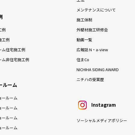
メンテナンスについて
例
施工体制
工例
外壁材施工研修会
施工例
動画一覧
ーム住宅施工例
広報誌 N・a-view
ーム非住宅施工例
住まCo
NICHIHA SIDING AWARD
ニチハの受賞歴
ールーム
ョールーム
Instagram
ョールーム
ョールーム
ソーシャルメディアポリシー
ョールーム