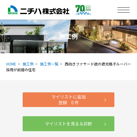
施工例
HOME
施工例
施工例一覧
西向きファサード故の遮光格子ルーバー
採用が前提の住宅
マイリストに追加
登録
0
件
マイリストを見る＆診断