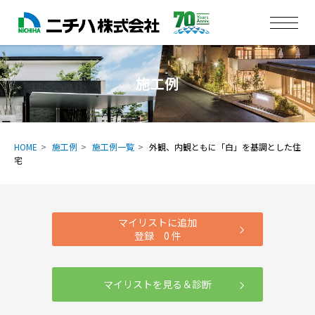
施工例
HOME
施工例
施工例一覧
外観、内観ともに「白」を基調とした住
宅
マイリストに追加
登録
0
件
マイリストを見る＆診断