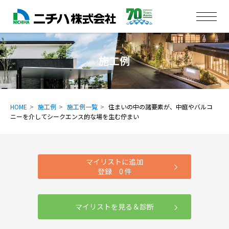
施工例
HOME
施工例
施工例一覧
住まいの中の諸要素が、中庭やバルコ
ニーを介してシークエンス的な場を生む佇まい
マイリストに追加
登録
0
件
マイリストを見る＆診断