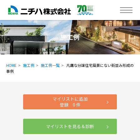
施工例
HOME
施工例
施工例一覧
凡庸な分譲住宅風景にない街並み形成の
事例
マイリストに追加
登録
0
件
マイリストを見る＆診断