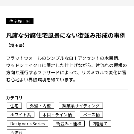
住宅施工例
凡庸な分譲住宅風景にない街並み形成の事例
【埼玉県】
フラットウォールのシンプルな白＋アクセントの木目柄、
ウッドシェイクⅡに限定した仕上げながら、片流れの屋根の
方向と雁行するファサードによって、リズミカルで変化に富
む心地よい界隈環境を得ています。
カテゴリ
住宅
外壁・内壁
窯業系サイディング
ホワイト系
木目・ライン柄
ベース柄
Designer's Series
街並み・連棟
2階建て
片流れ