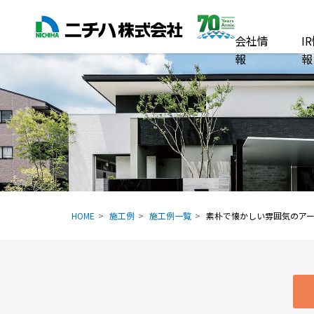
会社情
I
報
報
HOME
施工例
施工例一覧
素朴で懐かしい雰囲気のア