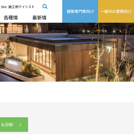
 Site
施工例マイリスト
建築専門家向け
一般のお客様向け
各種情
最新情
報
報
る＆診断