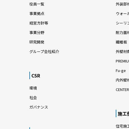
役員一覧
外装部
事業拠点
ウォー
経営方針等
シーリ
事業分野
耐力面
研究開発
繊維板
グループ会社紹介
外壁材
PREMIU
Fu-ge
CSR
内外壁材
環境
CENTER
社会
ガバナンス
施工
住宅施