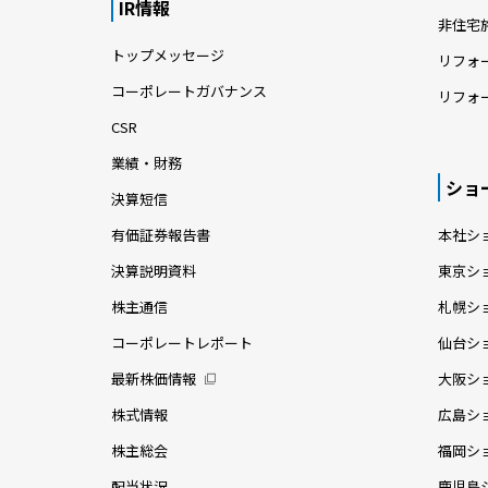
IR情報
非住宅
トップメッセージ
リフォ
コーポレートガバナンス
リフォ
CSR
業績・財務
ショ
決算短信
有価証券報告書
本社シ
決算説明資料
東京シ
株主通信
札幌シ
コーポレートレポート
仙台シ
最新株価情報
大阪シ
株式情報
広島シ
株主総会
福岡シ
配当状況
鹿児島