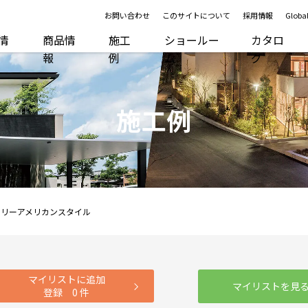
お問い合わせ
このサイトについて
採用情報
Global
R情
商品情
施工
ショールー
カタロ
報
例
ム
グ
施工例
ーリーアメリカンスタイル
マイリストに追加
マイリストを見
登録
0
件