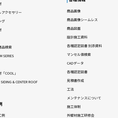
材
商品画像
ルアクセサリー
商品画像シームレス
ング
商品図面
材
設計施工資料
各種認定図書 別添資料
商品検索
マンセル値検索
M SERIES
CADデータ
各種認定図書
「COOL」
見積書作成
 SIDING & CENTER ROOF
工法
メンテナンスについて
例
施工体制
工例
外壁材施工研修会