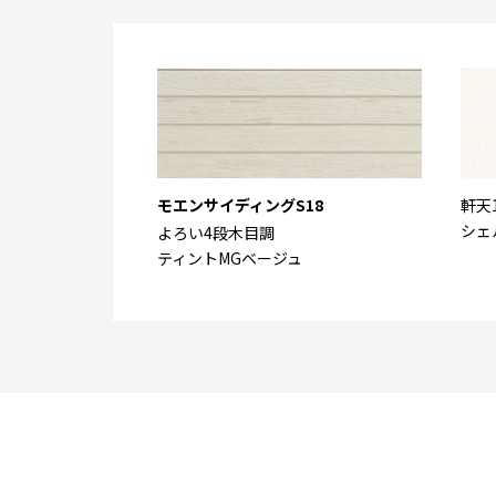
モエンサイディングS18
軒天
シェ
よろい4段木目調
ティントMGベージュ