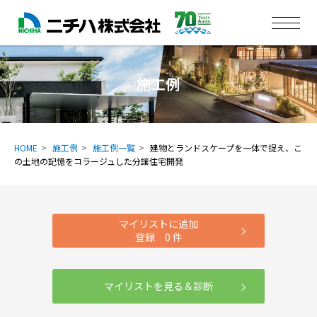
施工例
HOME
施工例
施工例一覧
建物とランドスケープを一体で捉え、こ
の土地の記憶をコラージュした分譲住宅開発
マイリストに追加
登録
0
件
マイリストを見る＆診断