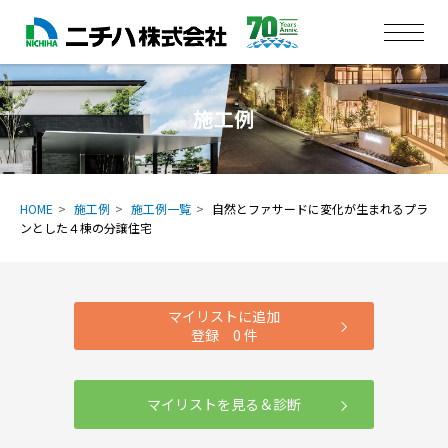
施工例
HOME
施工例
施工例一覧
自然とファサードに変化が生まれるプラ
ンとした４棟の分譲住宅
マイリストに追加
登録
0
件
マイリストを見る＆診断