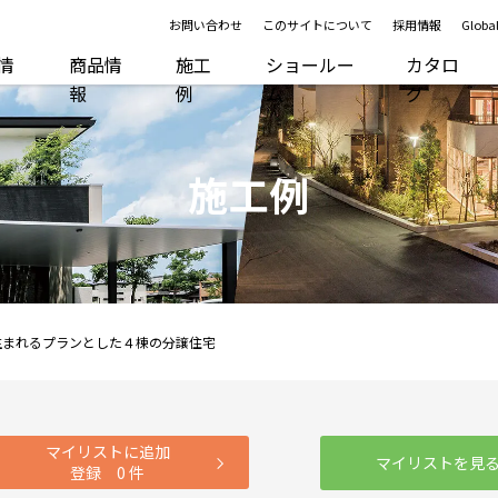
お問い合わせ
このサイトについて
採用情報
Global
R情
商品情
施工
ショールー
カタロ
報
例
ム
グ
施工例
生まれるプランとした４棟の分譲住宅
マイリストに追加
マイリストを見
登録
0
件