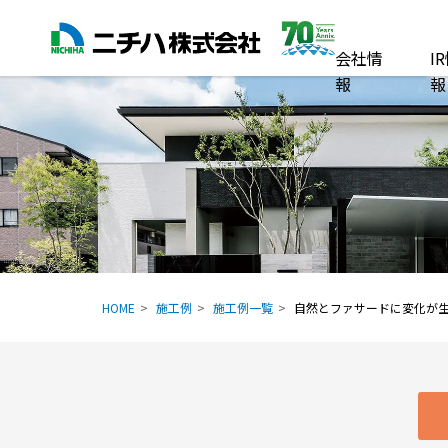
会社情
I
報
報
HOME
施工例
施工例一覧
自然とファサードに変化が