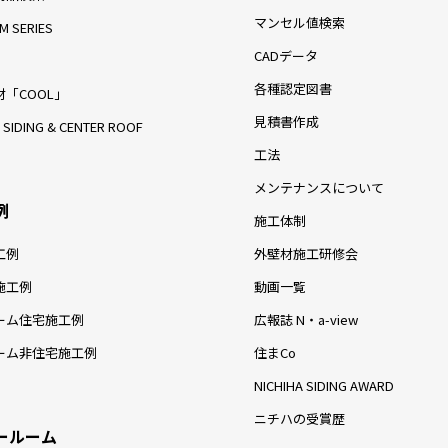
マンセル値検索
M SERIES
CADデータ
各種認定図書
「COOL」
見積書作成
 SIDING & CENTER ROOF
工法
メンテナンスについて
例
施工体制
工例
外壁材施工研修会
施工例
動画一覧
ーム住宅施工例
広報誌 N・a-view
ーム非住宅施工例
住まCo
NICHIHA SIDING AWARD
ニチハの受賞歴
ールーム