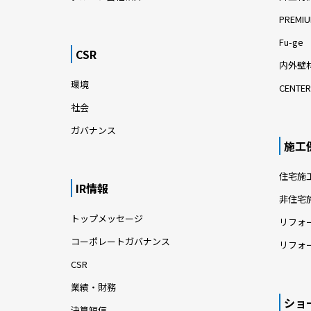
PREMIU
Fu-ge
CSR
内外壁材
環境
CENTER
社会
ガバナンス
施工
住宅施
IR情報
非住宅
トップメッセージ
リフォ
コーポレートガバナンス
リフォ
CSR
業績・財務
ショ
決算短信