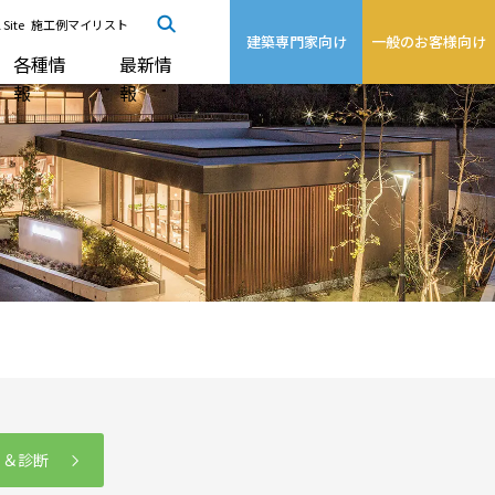
 Site
施工例マイリスト
建築専門家向け
一般のお客様向け
各種情
最新情
報
報
る＆診断