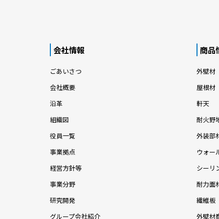
会社情報
商品
ごあいさつ
外壁材
会社概要
屋根材
沿革
軒天
組織図
耐火野
役員一覧
外装部
事業拠点
ウォー
経営方針等
シーリ
事業分野
耐力面
研究開発
繊維板
グループ会社紹介
外壁材