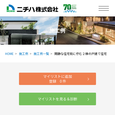
施工例
HOME
施工例
施工例一覧
閑静な住宅街に佇む２棟の戸建て住宅
マイリストに追加
登録
0
件
マイリストを見る＆診断