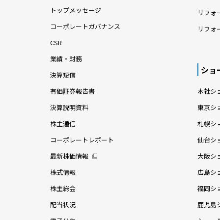
トップメッセージ
リフォ
コーポレートガバナンス
リフォ
CSR
業績・財務
ショ
決算短信
有価証券報告書
本社シ
決算説明資料
東京シ
株主通信
札幌シ
コーポレートレポート
仙台シ
最新株価情報
大阪シ
株式情報
広島シ
株主総会
福岡シ
配当状況
鹿児島