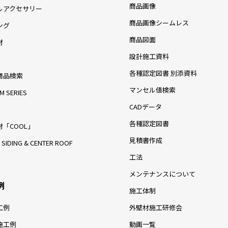
商品画像
ルアクセサリー
商品画像シームレス
ング
商品図面
材
設計施工資料
各種認定図書 別添資料
商品検索
マンセル値検索
M SERIES
CADデータ
各種認定図書
「COOL」
見積書作成
 SIDING & CENTER ROOF
工法
メンテナンスについて
例
施工体制
工例
外壁材施工研修会
施工例
動画一覧