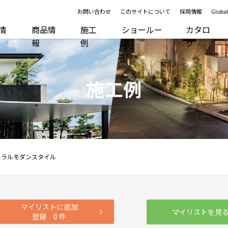
お問い合わせ
このサイトについて
採用情報
Global
R情
商品情
施工
ショールー
カタロ
報
例
ム
グ
施工例
ュラルモダンスタイル
マイリストに追加
マイリストを見
登録
0
件