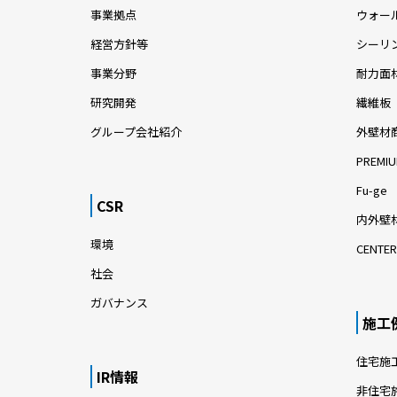
事業拠点
ウォー
経営方針等
シーリ
事業分野
耐力面
研究開発
繊維板
グループ会社紹介
外壁材
PREMIU
Fu-ge
CSR
内外壁材
環境
CENTER
社会
ガバナンス
施工
住宅施
IR情報
非住宅