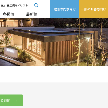
 Site
施工例マイリスト
建築専門家向け
一般のお客様向け
各種情
最新情
報
報
る＆診断