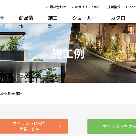
お問い合わせ
このサイトについて
採用情報
Global
R情
商品情
施工
ショールー
カタロ
報
例
ム
グ
施工例
れた外観を演出
マイリストに追加
マイリストを見
登録
0
件