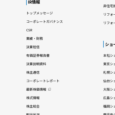
IR情報
非住宅
トップメッセージ
リフォ
コーポレートガバナンス
リフォ
CSR
業績・財務
ショ
決算短信
有価証券報告書
本社シ
決算説明資料
東京シ
株主通信
札幌シ
コーポレートレポート
仙台シ
最新株価情報
大阪シ
株式情報
広島シ
株主総会
福岡シ
配当状況
鹿児島