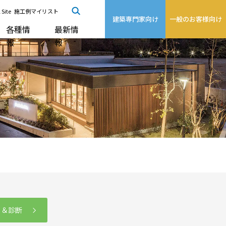
 Site
施工例マイリスト
建築専門家向け
一般のお客様向け
各種情
最新情
報
報
る＆診断