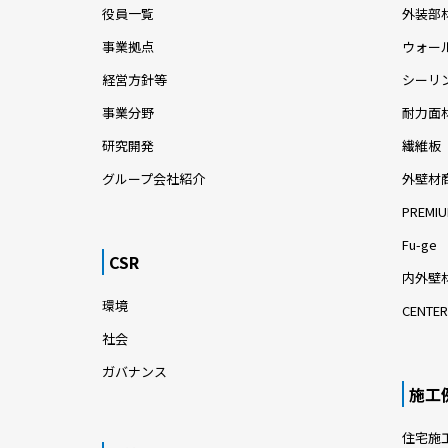
役員一覧
外装部
事業拠点
ウォー
経営方針等
シーリ
事業分野
耐力面
研究開発
繊維板
グループ会社紹介
外壁材
PREMIU
Fu-ge
CSR
内外壁材
環境
CENTER
社会
ガバナンス
施工
住宅施