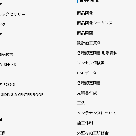
材
商品画像
ルアクセサリー
商品画像シームレス
ング
商品図面
材
設計施工資料
各種認定図書 別添資料
商品検索
マンセル値検索
M SERIES
CADデータ
各種認定図書
「COOL」
見積書作成
 SIDING & CENTER ROOF
工法
メンテナンスについて
例
施工体制
工例
外壁材施工研修会