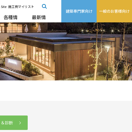
 Site
施工例マイリスト
建築専門家向け
一般のお客様向け
各種情
最新情
報
報
る＆診断