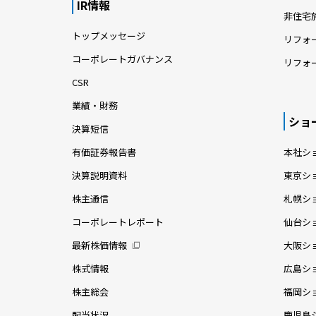
IR情報
非住宅
トップメッセージ
リフォ
コーポレートガバナンス
リフォ
CSR
業績・財務
ショ
決算短信
有価証券報告書
本社シ
決算説明資料
東京シ
株主通信
札幌シ
コーポレートレポート
仙台シ
最新株価情報
大阪シ
株式情報
広島シ
株主総会
福岡シ
配当状況
鹿児島