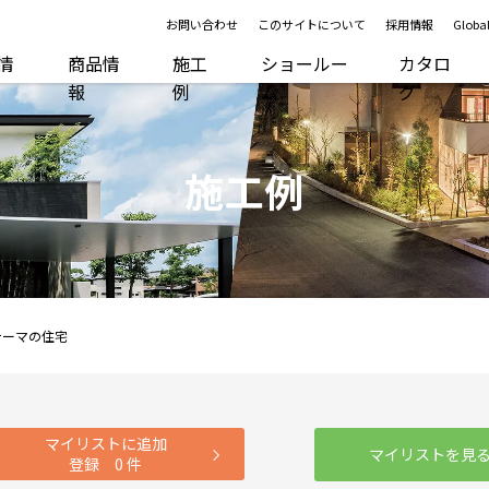
お問い合わせ
このサイトについて
採用情報
Global
R情
商品情
施工
ショールー
カタロ
報
例
ム
グ
施工例
テーマの住宅
マイリストに追加
マイリストを見
登録
0
件