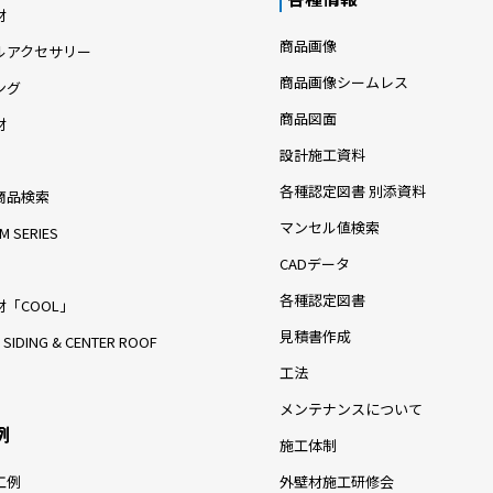
材
商品画像
ルアクセサリー
商品画像シームレス
ング
商品図面
材
設計施工資料
各種認定図書 別添資料
商品検索
マンセル値検索
M SERIES
CADデータ
各種認定図書
「COOL」
見積書作成
 SIDING & CENTER ROOF
工法
メンテナンスについて
例
施工体制
工例
外壁材施工研修会