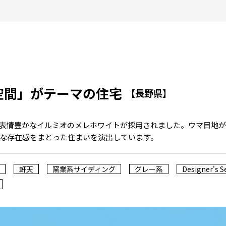
空間」がテーマの住宅
【長野県】
表情豊かなイルミオのメレホワイトが採用されました。ウマ目地
な存在感をまとった住まいを演出しています。
軒天
窯業系サイディング
グレー系
Designer's S