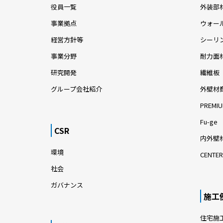
役員一覧
外装部
事業拠点
ウォー
経営方針等
シーリ
事業分野
耐力面
研究開発
繊維板
グループ会社紹介
外壁材
PREMIU
Fu-ge
CSR
内外壁材
環境
CENTER
社会
ガバナンス
施工
住宅施