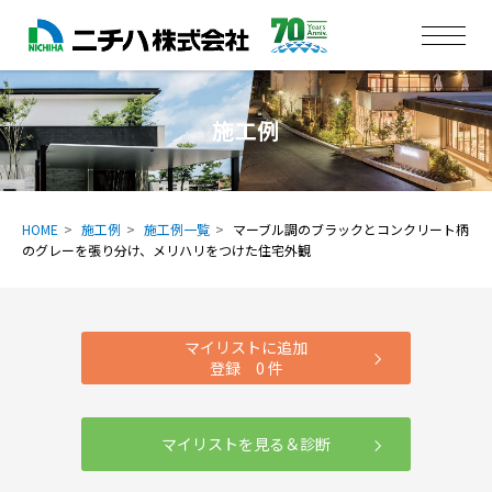
施工例
HOME
施工例
施工例一覧
マーブル調のブラックとコンクリート柄
のグレーを張り分け、メリハリをつけた住宅外観
マイリストに追加
登録
0
件
マイリストを見る＆診断