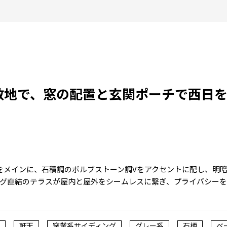
敷地で、窓の配置と玄関ポーチで西日
をメインに、石積調のボルブストーン調Vをアクセントに配し、明
グ直結のテラスが屋内と屋外をシームレスに繋ぎ、プライバシー
軒天
窯業系サイディング
グレー系
石柄
ベ