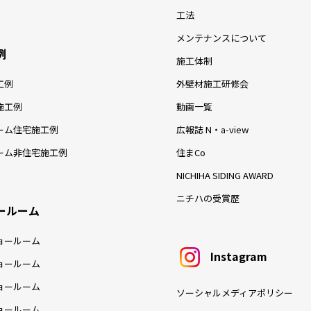
工法
メンテナンスについて
例
施工体制
工例
外壁材施工研修会
施工例
動画一覧
ーム住宅施工例
広報誌 N・a-view
ーム非住宅施工例
住まCo
NICHIHA SIDING AWARD
ニチハの受賞歴
ールーム
ョールーム
Instagram
ョールーム
ョールーム
ソーシャルメディアポリシー
ョールーム