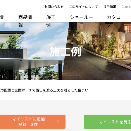
お問い合わせ
このサイトについて
採用情報
Global
R情
商品情
施工
ショールー
カタロ
報
例
ム
グ
施工例
窓の配置と玄関ポーチで西日を遮る工夫を凝らした住まい
マイリストに追加
マイリストを見
登録
0
件