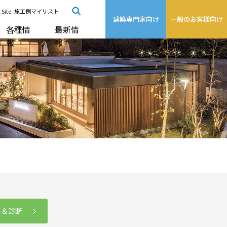
 Site
施工例マイリスト
建築専門家向け
一般のお客様向け
各種情
最新情
報
報
る＆診断