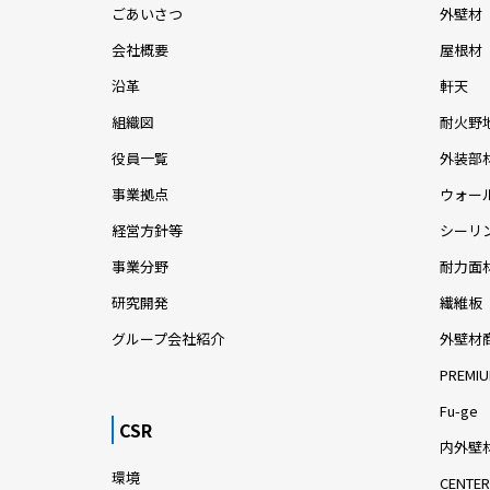
ごあいさつ
外壁材
会社概要
屋根材
沿革
軒天
組織図
耐火野
役員一覧
外装部
事業拠点
ウォー
経営方針等
シーリ
事業分野
耐力面
研究開発
繊維板
グループ会社紹介
外壁材
PREMIU
Fu-ge
CSR
内外壁材
環境
CENTER