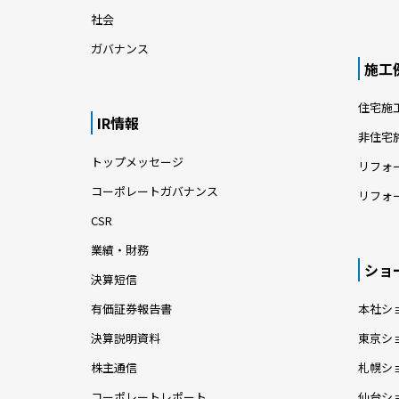
社会
ガバナンス
施工
住宅施
IR情報
非住宅
トップメッセージ
リフォ
コーポレートガバナンス
リフォ
CSR
業績・財務
ショ
決算短信
有価証券報告書
本社シ
決算説明資料
東京シ
株主通信
札幌シ
コーポレートレポート
仙台シ