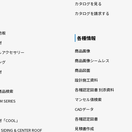
カタログを見る
カタログを請求する
地板
各種情報
材
商品画像
ルアクセサリー
商品画像シームレス
ング
商品図面
材
設計施工資料
各種認定図書 別添資料
商品検索
マンセル値検索
M SERIES
CADデータ
各種認定図書
「COOL」
見積書作成
 SIDING & CENTER ROOF