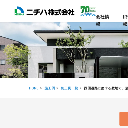
会社情
I
報
報
HOME
施工例
施工例一覧
西側道路に面する敷地で、