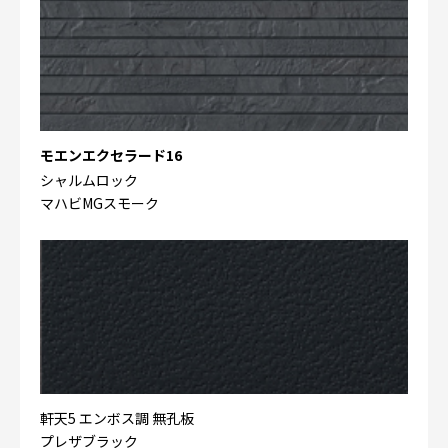
モエンエクセラード16
シャルムロック
マハビMGスモーク
軒天5 エンボス調 無孔板
プレザブラック