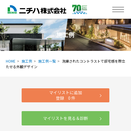
施工例
HOME
施工例
施工例一覧
洗練されたコントラストで邸宅感を際立
たせる外観デザイン
マイリストに追加
登録
0
件
マイリストを見る＆診断