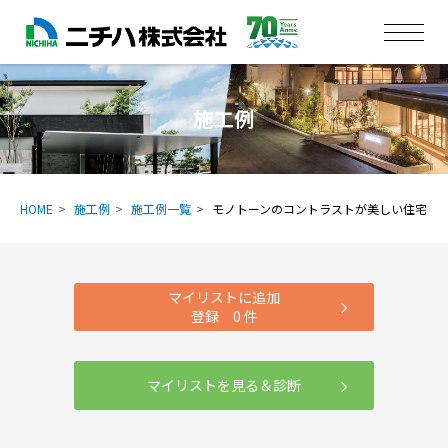
施工例
HOME
施工例
施工例一覧
モノトーンのコントラストが美しい住宅
マイリストに追加
登録
0
件
マイリストを見る＆診断