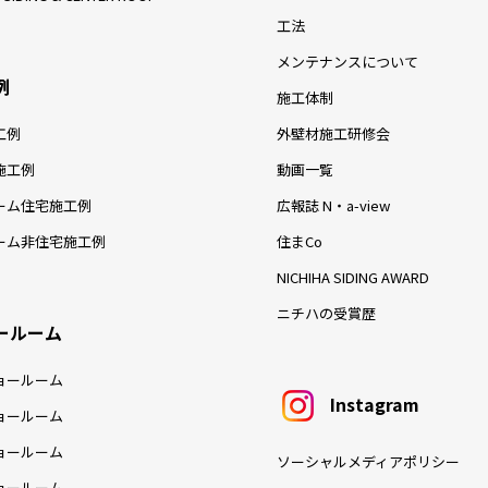
工法
メンテナンスについて
例
施工体制
工例
外壁材施工研修会
施工例
動画一覧
ーム住宅施工例
広報誌 N・a-view
ーム非住宅施工例
住まCo
NICHIHA SIDING AWARD
ニチハの受賞歴
ールーム
ョールーム
Instagram
ョールーム
ョールーム
ソーシャルメディアポリシー
ョールーム