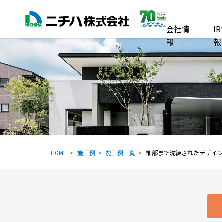
会社情
I
報
報
HOME
施工例
施工例一覧
細部まで洗練されたデザイ