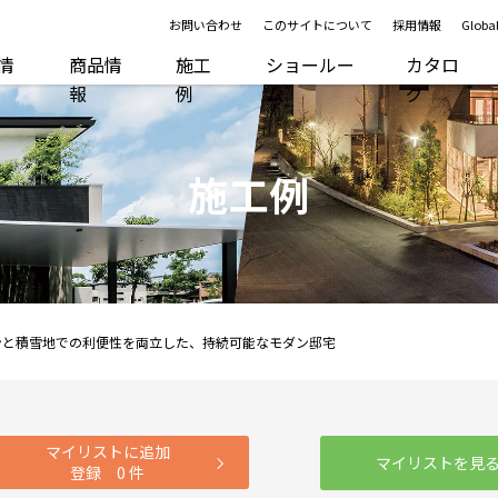
お問い合わせ
このサイトについて
採用情報
Global
R情
商品情
施工
ショールー
カタロ
報
例
ム
グ
施工例
ンと積雪地での利便性を両立した、持続可能なモダン邸宅
マイリストに追加
マイリストを見
登録
0
件