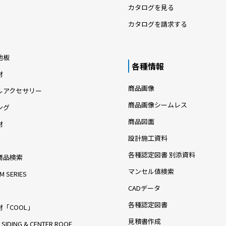
カタログを見る
カタログを請求する
地板
各種情報
材
商品画像
ルアクセサリー
商品画像シームレス
ング
商品図面
材
設計施工資料
各種認定図書 別添資料
商品検索
マンセル値検索
M SERIES
CADデータ
各種認定図書
「COOL」
見積書作成
 SIDING & CENTER ROOF