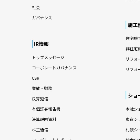
社会
ガバナンス
施工
住宅施
IR情報
非住宅
トップメッセージ
リフォ
コーポレートガバナンス
リフォ
CSR
業績・財務
ショ
決算短信
有価証券報告書
本社シ
決算説明資料
東京シ
株主通信
札幌シ
コーポレートレポート
仙台シ