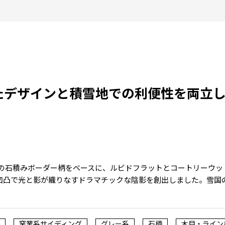
たデザインと積雪地での利便性を両立
アムの石積みボーダー柄をベースに、ルビドフラットとコートリーウ
凹凸で光と影が織りなすドラマチックな陰影を創出しました。雪国
窯業系サイディング
グレー系
石柄
木目・ライン