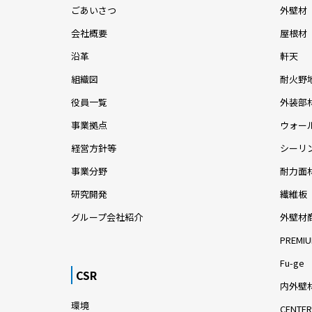
ごあいさつ
外壁材
会社概要
屋根材
沿革
軒天
組織図
耐火野
役員一覧
外装部
事業拠点
ウォー
経営方針等
シーリ
事業分野
耐力面
研究開発
繊維板
グループ会社紹介
外壁材
PREMIU
Fu-ge
CSR
内外壁材
環境
CENTER