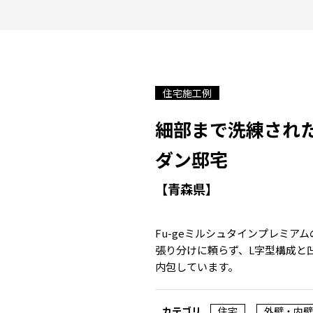
住宅施工例
細部まで洗練され
ダン邸宅
【青森県】
Fu-geミルシュタインプレミ
張り分けに頼らず、L字型構成と
内包しています。
カテゴリ
住宅
外壁・内壁