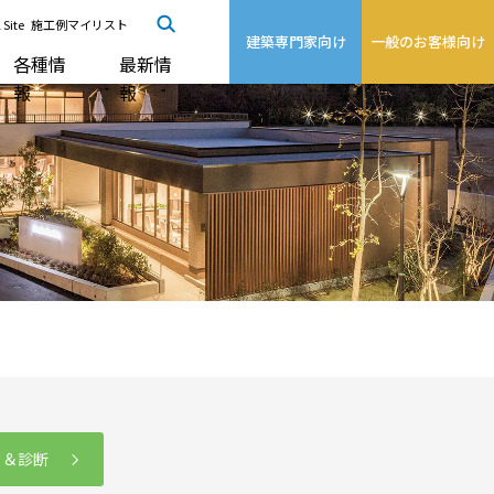
 Site
施工例マイリスト
建築専門家向け
一般のお客様向け
各種情
最新情
報
報
る＆診断