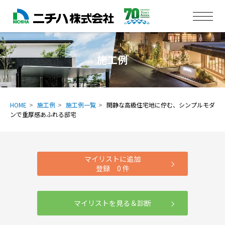
施工例
HOME
施工例
施工例一覧
閑静な高級住宅地に佇む、シンプルモダ
ンで重厚感あふれる邸宅
マイリストに追加
登録
0
件
マイリストを見る＆診断