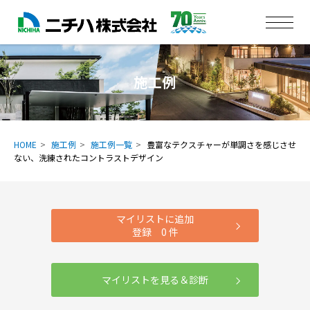
施工例
HOME
施工例
施工例一覧
豊富なテクスチャーが単調さを感じさせ
ない、洗練されたコントラストデザイン
マイリストに追加
登録
0
件
マイリストを見る＆診断