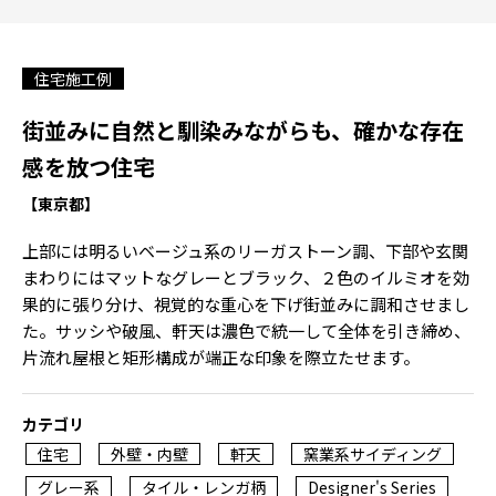
住宅施工例
街並みに自然と馴染みながらも、確かな存在
感を放つ住宅
【東京都】
上部には明るいベージュ系のリーガストーン調、下部や玄関
まわりにはマットなグレーとブラック、２色のイルミオを効
果的に張り分け、視覚的な重心を下げ街並みに調和させまし
た。サッシや破風、軒天は濃色で統一して全体を引き締め、
片流れ屋根と矩形構成が端正な印象を際立たせます。
カテゴリ
住宅
外壁・内壁
軒天
窯業系サイディング
グレー系
タイル・レンガ柄
Designer's Series