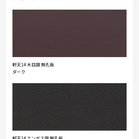
軒天14 木目調 無孔板
ダーク
軒天14 エンボス調 無孔板