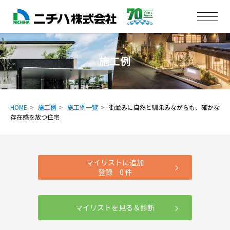
施工例
HOME
施工例
施工例一覧
街並みに自然と馴染みながらも、確かな
存在感を放つ住宅
マイリストに追加
登録
0
件
マイリストを見る＆診断