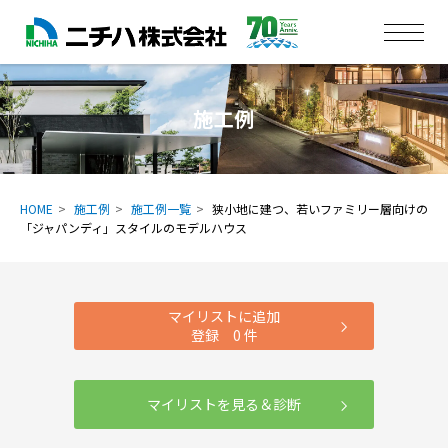
施工例
HOME
施工例
施工例一覧
狭小地に建つ、若いファミリー層向けの
「ジャパンディ」スタイルのモデルハウス
マイリストに追加
登録
0
件
マイリストを見る＆診断