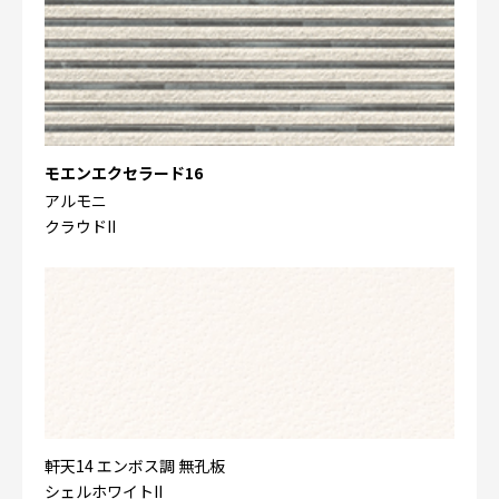
モエンエクセラード16
アルモニ
クラウドII
軒天14 エンボス調 無孔板
シェルホワイトII