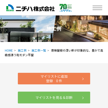
施工例
HOME
施工例
施工例一覧
寄棟屋根の深い軒が印象的な、豊かで高
級感漂う和モダン平屋
マイリストに追加
登録
0
件
マイリストを見る＆診断