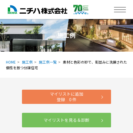
施工例
HOME
施工例
施工例一覧
素材と色彩の妙で、街並みに洗練された
個性を放つ分譲住宅
マイリストに追加
登録
0
件
マイリストを見る＆診断