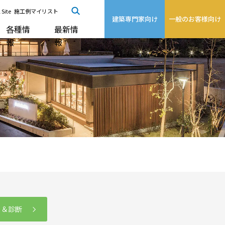
 Site
施工例マイリスト
建築専門家向け
一般のお客様向け
各種情
最新情
報
報
る＆診断