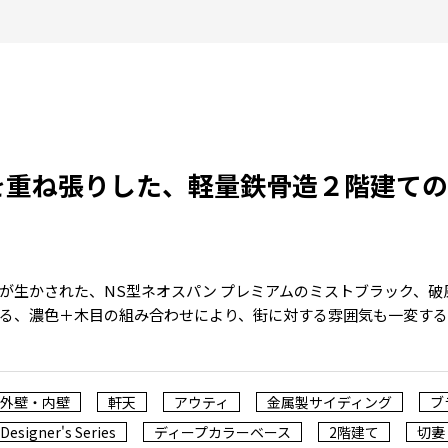
を重ね張りした、軽量鉄骨造２階建ての
が生かされた、NS型ネオスパン プレミアムのミストブラック、
る、濃色＋木目の組み合わせにより、街に対する雰囲気も一変す
外壁・内壁
軒天
アウティ
金属製サイディング
ブ
Designer's Series
ディープカラーベース
2階建て
切妻