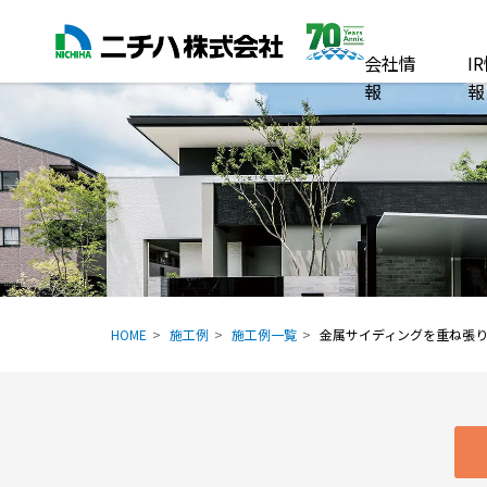
会社情
I
報
報
HOME
施工例
施工例一覧
金属サイディングを重ね張