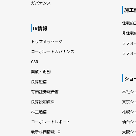
ガバナンス
施工
住宅施
IR情報
非住宅
トップメッセージ
リフォ
コーポレートガバナンス
リフォ
CSR
業績・財務
ショ
決算短信
有価証券報告書
本社シ
決算説明資料
東京シ
株主通信
札幌シ
コーポレートレポート
仙台シ
最新株価情報
大阪シ