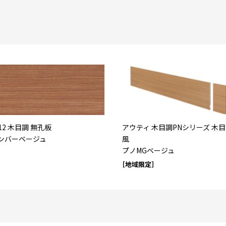
12 木目調 無孔板
アウティ 木目調PNシリーズ 木
ンバーベージュ
風
プノMGベージュ
［地域限定］