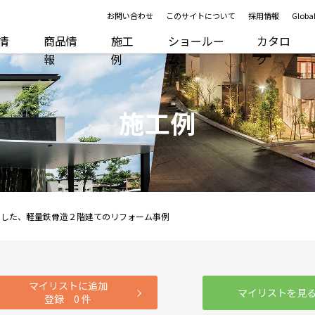
お問い合わせ
このサイトについて
採用情報
Global
R情
商品情
施工
ショールー
カタロ
報
例
ム
グ
施工例
りした、軽量鉄骨造２階建てのリフォーム事例
マイリストに追加
マイリストを見
登録
0
件