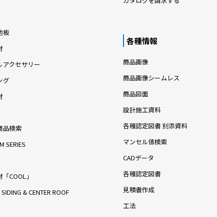
カタログを請求する
地板
各種情報
材
商品画像
ルアクセサリー
商品画像シームレス
ング
商品図面
材
設計施工資料
各種認定図書 別添資料
商品検索
マンセル値検索
M SERIES
CADデータ
各種認定図書
「COOL」
見積書作成
 SIDING & CENTER ROOF
工法