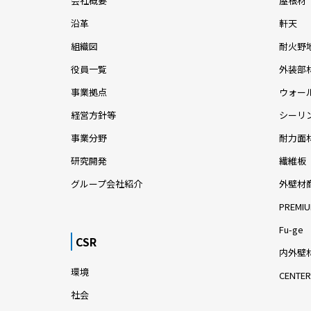
会社概要
屋根材
沿革
軒天
組織図
耐火野
役員一覧
外装部
事業拠点
ウォー
経営方針等
シーリ
事業分野
耐力面
研究開発
繊維板
グループ会社紹介
外壁材
PREMIU
Fu-ge
CSR
内外壁材
環境
CENTER
社会