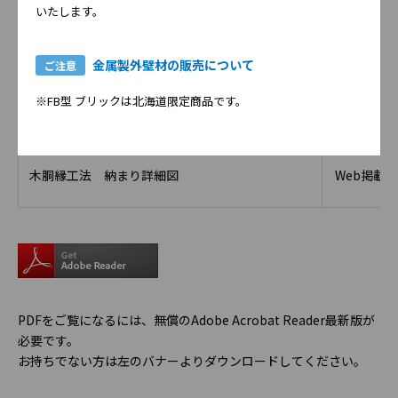
いたします。
11.ニチハMARCシステム
241～25
RC造タイル外壁へのリフォーム工法
金属製外壁材の販売について
ご注意
※FB型 ブリックは北海道限定商品です。
12.センターサイディング
252～26
NS型ネオスパン(イソシアヌレート品)補強工法
木胴縁工法 納まり詳細図
Web掲載
PDFをご覧になるには、無償のAdobe Acrobat Reader最新版が
必要です。
お持ちでない方は左のバナーよりダウンロードしてください。