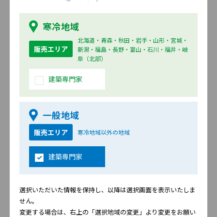
48～104
RC造金属胴縁工法 納まり詳細図
寒冷地域
5.RC造外断熱 金属胴縁工法の標準施工
105～12
北海道・青森・秋田・岩手・山形・宮城・
販売エリア
新潟・福島・長野・富山・石川・福井・岐
阜（北部）
6.ニチハMARCシステム
121～14
RC造外断熱金属胴縁工法 納まり詳細図
建築専門家
7.RC造専用ブラケット工法の標準施工
150～16
一般地域
販売エリア
寒冷地域以外の地域
8.ニチハMARCシステム
162～19
RC造専用ブラケット工法 納まり詳細図
建築専門家
9.S造（ALC）金属胴縁工法・木胴縁工法の標準施
192～20
工
選択いただいた情報を保持し、以降は選択画面を表示いたしま
せん。
10.ニチハMARCシステム
210～24
変更する場合は、右上の「選択地域の変更」より変更をお願い
S造(ALC厚100mm)金属胴縁工法 納まり詳細図