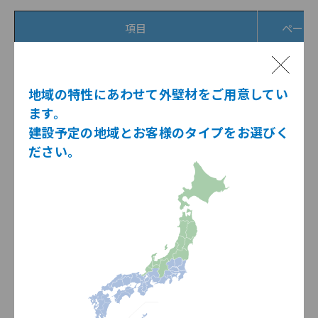
項目
ページ
全ページPDF（しおり付き）
0～266
地域の特性にあわせて外壁材をご用意してい
ます。
はじめに
0～17
建設予定の地域とお客様のタイプをお選びく
ださい。
1.外壁リフォームの設計
18～24
2.事前調査の方法
25～30
3.RC造 金属胴縁工法・木胴縁工法の標準施工
31～47
4.ニチハMARCシステム