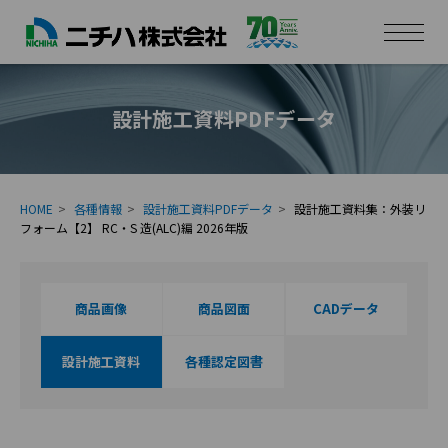
設計施工資料PDFデータ
HOME
各種情報
設計施工資料PDFデータ
設計施工資料集：外装リ
フォーム【2】 RC・S 造(ALC)編 2026年版
商品画像
商品図面
CADデータ
設計施工資料
各種認定図書