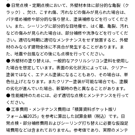
● 日常点検・定期点検において、外壁材本体に部分的な亀裂（ク
ラック）、欠け、こすれ傷、汚れなどの傷みが見られた場合は、
パテ埋め補修や部分的な張り替え、塗装補修などを行ってくださ
い。また、シーリングに部分的な目地痩せ、はく離、亀裂、汚れ
などの傷みが見られた場合は、部分補修や洗浄などを行ってくだ
さい。適切な時期に適切なメンテナンスをせず放置すると、外壁
材のみならず建物全体に不具合が発生することがあります。ま
た、地震や台風などの後にも点検を行ってください。
● 外壁材の塗り替えは、一般的なアクリルシリコン塗料を使用し
た場合を想定しています。表面の劣化状況によっては、クリアー
塗装ではなく、エナメル塗装になることもあり、その場合は、単
色仕上げとなります。またクリアー塗装が可能な場合でも、塗膜
の劣化が進んでいた場合、新築時の色と異なることがあります。
● 性能維持のためには、必ず適切な点検とメンテナンスを行って
ください。
● 工事費用・メンテナンス費用は「積算資料ポケット版リ
フォーム編2025」を参考に算出した試算金額（税込）です。日
常点検・部分補修費用およびシーリング打ち替えに必要な仮設足
場費用などは含まれておりません。参考値であり、実際のメンテ