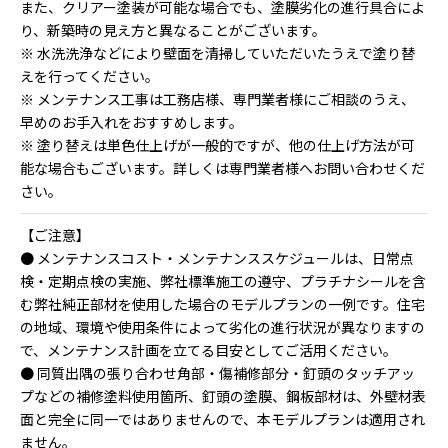
また、クリアー塗装が可能な場合でも、塗膜劣化の進行具合によ
り、新築時の見え方と異なることがございます。
※ 水洗洗浄などにより壁面を清掃していただいたうえで塗り替
えを行ってください。
※ メンテナンス工事は工務店様、専門業者様にご相談のうえ、
早めのお手入れをおすすめします。
※ 塗り替えは単色仕上げが一般的ですが、他の仕上げ方法が可
能な場合もございます。詳しくは専門業者様へお問い合わせくだ
さい。
【ご注意】
● メンテナンスコスト・メンテナンススケジュールは、日常点
検・定期点検の実施、弊社標準施工の遵守、プラチナシールを含
む弊社純正部材を使用した場合のモデルプランの一例です。住宅
の地域、環境や使用条件によって劣化の進行状況が異なりますの
で、メンテナンス計画を立てる目安としてご活用ください。
● 同質出隅の張り合わせ角部・傷補修部分・釘頭のタッチアッ
プなどの補修塗料使用箇所、釘頭の塗膜、鋼板部材は、外壁材表
面と完全に同一ではありませんので、本モデルプランは適用され
ません。