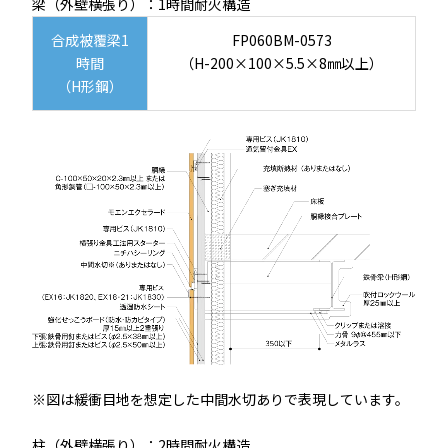
梁（外壁横張り）：1時間耐火構造
合成被覆梁1
FP060BM-0573
時間
（H-200×100×5.5×8㎜以上）
（H形鋼）
※図は緩衝目地を想定した中間水切ありで表現しています。
柱（外壁横張り）：2時間耐火構造