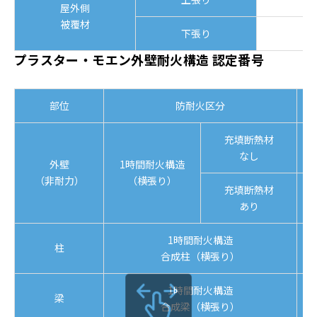
屋外側
被覆材
下張り
プラスター・モエン外壁耐火構造 認定番号
部位
防耐火区分
充填断熱材
なし
外壁
1時間耐火構造
（非耐力）
（横張り）
充填断熱材
あり
1時間耐火構造
柱
合成柱（横張り）
1時間耐火構造
梁
合成梁（横張り）