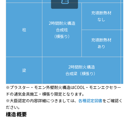
充填断熱材
なし
2時間耐火構造
柱
合成柱
（横張り）
充填断熱材
あり
2時間耐火構造
梁
合成梁（横張り）
※‌プラスター・モエン外壁耐火構造はCOOL・モエンエクセラー
ドの通気金具施工・横張り限定となります。
※大臣認定の内容詳細につきましては、
各種認定図書
をご確認く
ださい。
構造概要