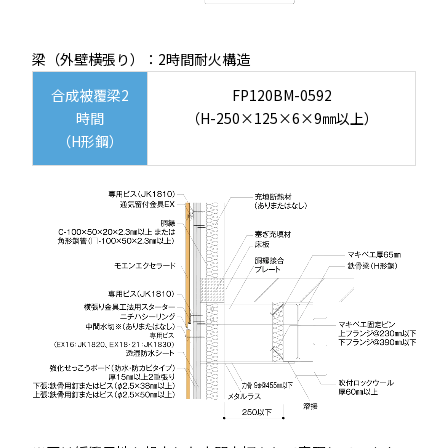
梁（外壁横張り）：2時間耐火構造
合成被覆梁2
FP120BM-0592
時間
（H-250×125×6×9㎜以上）
（H形鋼）