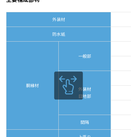
外装材
防水紙
一般部
胴縁材
外装材
目地部
間隔
上張り