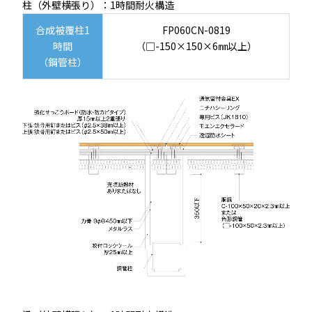
柱（外壁横張り）：1時間耐火構造
合成被覆柱1
FP060CN-0819
時間
（□-150×150×6㎜以上）
（鋼管柱）