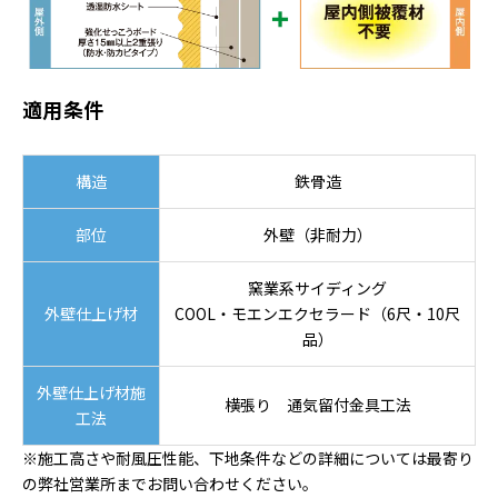
適用条件
構造
鉄骨造
部位
外壁（非耐力）
窯業系サイディング
外壁仕上げ材
COOL・モエンエクセラード（6尺・10尺
品）
外壁仕上げ材施
横張り 通気留付金具工法
工法
※施工高さや耐風圧性能、下地条件などの詳細については最寄り
の弊社営業所までお問い合わせください。