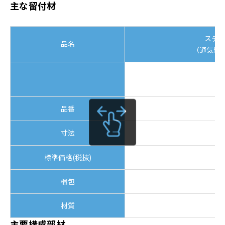
主な留付材
ステ
品名
（通気留付
品番
寸法
φ
標準価格(税抜)
1
梱包
材質
主要構成部材