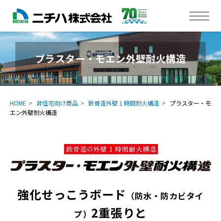
プラスター・モエン外壁耐火構造
HOME
非住宅向け商品
鉄骨造外壁１時間耐火構造
プラスター・モ
エン外壁耐火構造
強化せっこうボード
（防水・防カビタイ
2重張りと
プ）