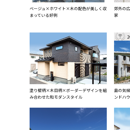
ベージュ×ホワイト×木の配色が美しく収
郊外の
まっている好例
家
塗り壁柄×木目柄×ボーダーデザインを組
島の気
み合わせた和モダンスタイル
ンドハ