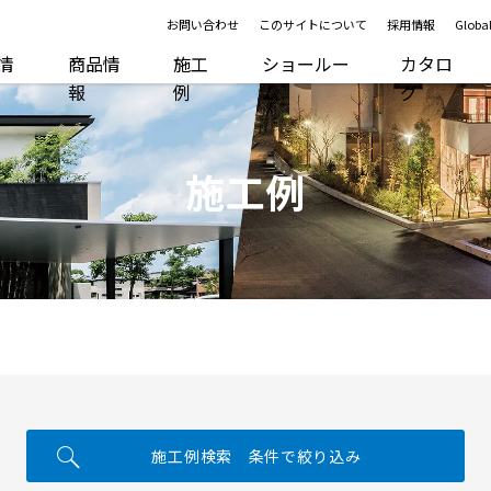
お問い合わせ
このサイトについて
採用情報
Global
R情
商品情
施工
ショールー
カタロ
報
例
ム
グ
施工例
施工例検索 条件で絞り込み