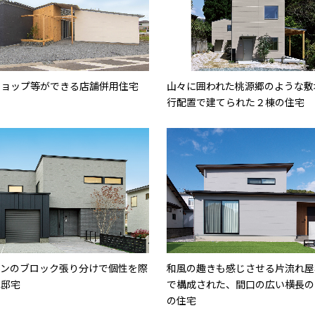
ショップ等ができる店舗併用住宅
山々に囲われた桃源郷のような敷
行配置で建てられた２棟の住宅
ーンのブロック張り分けで個性を際
和風の趣きも感じさせる片流れ屋
た邸宅
で構成された、間口の広い横長の
の住宅