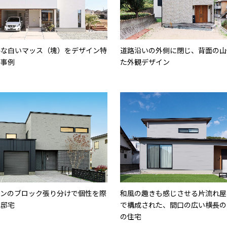
ルな白いマッス（塊）をデザイン特
道路沿いの外側に閉じ、背面の山
た事例
た外観デザイン
ーンのブロック張り分けで個性を際
和風の趣きも感じさせる片流れ屋
た邸宅
で構成された、間口の広い横長の
の住宅