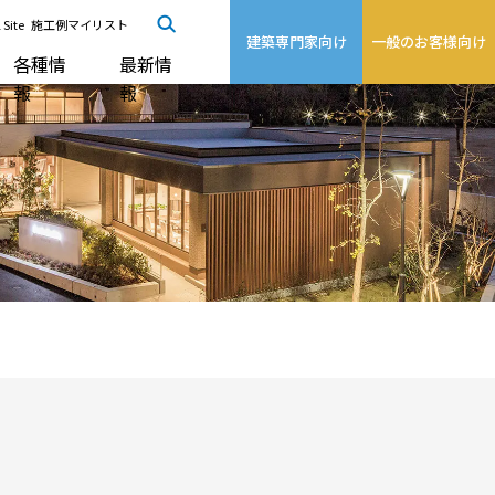
 Site
施工例マイリスト
建築専門家向け
一般のお客様向け
各種情
最新情
報
報