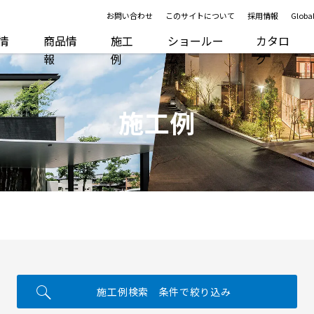
お問い合わせ
このサイトについて
採用情報
Global
R情
商品情
施工
ショールー
カタロ
報
例
ム
グ
施工例
施工例検索 条件で絞り込み