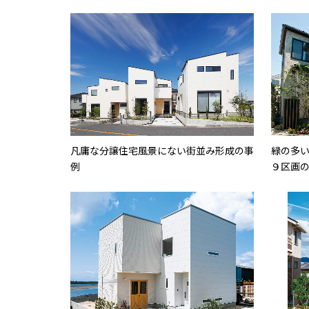
凡庸な分譲住宅風景にない街並み形成の事
緑の多
例
９区画