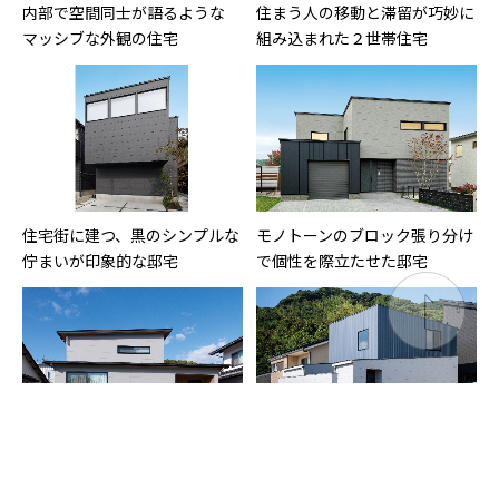
内部で空間同士が語るような
住まう人の移動と滞留が巧妙に
マッシブな外観の住宅
組み込まれた２世帯住宅
住宅街に建つ、黒のシンプルな
モノトーンのブロック張り分け
佇まいが印象的な邸宅
で個性を際立たせた邸宅
和風の趣きも感じさせる片流れ
金属製サイディングと淡いグ
屋根と下屋で構成された、間口
レーの窯業系サイディングが、