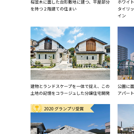
桜並木に面した台形敷地に建つ、平屋部分
ホワイ
を持つ２階建ての住まい
タイリ
イン
建物とランドスケープを一体で捉え、この
公園に
土地の記憶をコラージュした分譲住宅開発
アパー
2020 グランプリ受賞