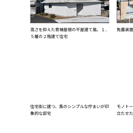
高さを抑えた寄棟屋根の平屋建て風、１．
免震装
５層の２階建て住宅
住宅街に建つ、黒のシンプルな佇まいが印
モノト
象的な邸宅
立たせ