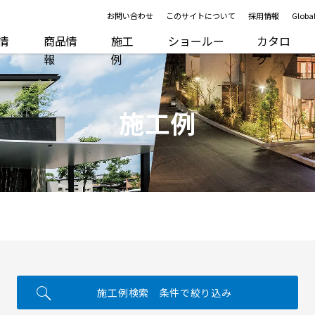
お問い合わせ
このサイトについて
採用情報
Global
R情
商品情
施工
ショールー
カタロ
報
例
ム
グ
施工例
施工例検索 条件で絞り込み