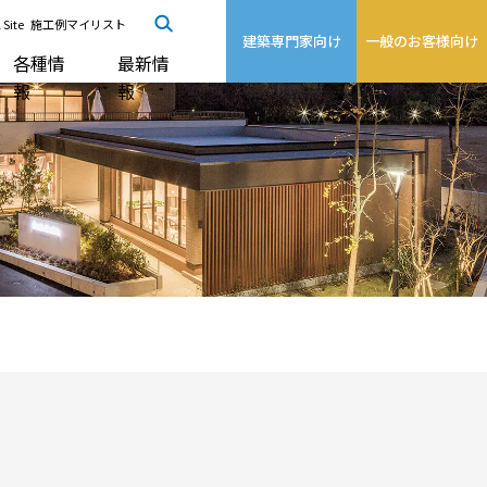
 Site
施工例マイリスト
建築専門家向け
一般のお客様向け
各種情
最新情
報
報