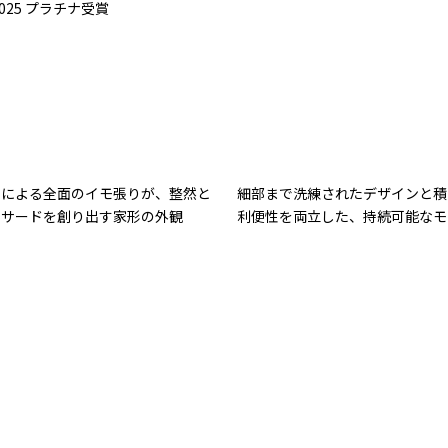
2025 プラチナ受賞
オによる全面のイモ張りが、整然と
細部まで洗練されたデザインと積
ァサードを創り出す家形の外観
利便性を両立した、持続可能なモ