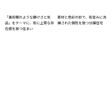
「美術館のような静けさと気
素材と色彩の妙で、街並みに洗
品」をテーマに、街に上質な存
練された個性を放つ分譲住宅
在感を放つ住まい
特徴的な斜めの袖壁が陰影と奥
周囲の中でも目を引くスタイ
行きを生み出すダイナミックな
リッシュな外観は、Fu-ge特性
ファサード
を活かした好例です