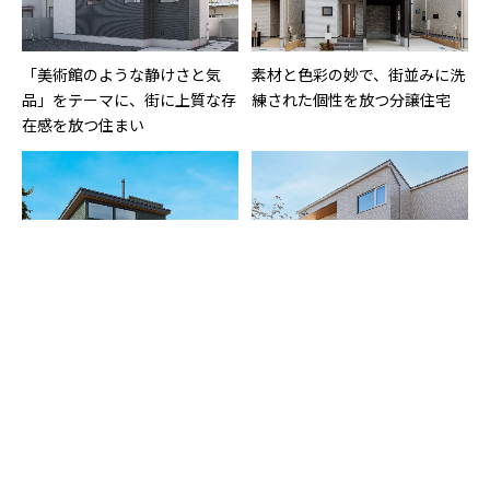
「美術館のような静けさと気
素材と色彩の妙で、街並みに洗
品」をテーマに、街に上質な存
練された個性を放つ分譲住宅
在感を放つ住まい
特徴的な斜めの袖壁が陰影と奥
周囲の中でも目を引くスタイ
行きを生み出すダイナミックな
リッシュな外観は、Fu-ge特性
ファサード
を活かした好例です