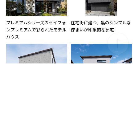
プレミアムシリーズのセイフォ
住宅街に建つ、黒のシンプルな
ンプレミアムで彩られたモデル
佇まいが印象的な邸宅
ハウス
西側道路に面する敷地で、窓の
和風の趣きも感じさせる片流れ
配置と玄関ポーチで西日を遮る
屋根と下屋で構成された、間口
工夫を凝らした住まい
の広い横長のフォルムの住宅