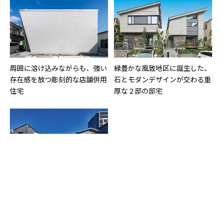
周囲に溶け込みながらも、強い
緑豊かな風致地区に誕生した、
存在感を放つ彫刻的な店舗併用
石とモダンデザインが交わる重
住宅
厚な２邸の邸宅
「豊かな路地」をコンセプト
上質さを漂わせるシャープなス
に、人と人が自然に交流できる
クエアフォルムが特徴の２棟分
街並みをデザインした分譲住宅
譲住宅