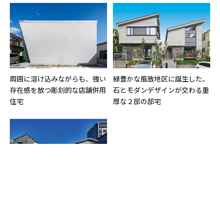
周囲に溶け込みながらも、強い
緑豊かな風致地区に誕生した、
存在感を放つ彫刻的な店舗併用
石とモダンデザインが交わる重
住宅
厚な２邸の邸宅
「豊かな路地」をコンセプト
上質さを漂わせるシャープなス
に、人と人が自然に交流できる
クエアフォルムが特徴の２棟分
街並みをデザインした分譲住宅
譲住宅