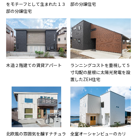
をモチーフとして生まれた１３
邸の分譲住宅
邸の分譲住宅
木造２階建ての賃貸アパート
ランニングコストを重視して５
寸勾配の屋根に太陽光発電を設
置したZEH住宅
北欧風の雰囲気を醸すナチュラ
全室オーシャンビューのカリ