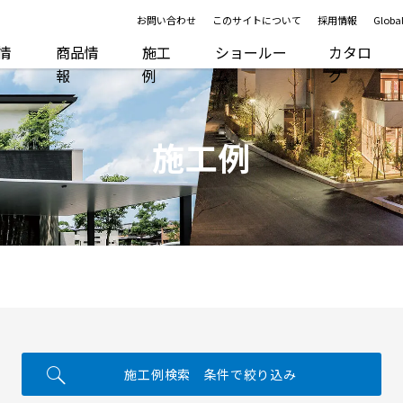
お問い合わせ
このサイトについて
採用情報
Global
R情
商品情
施工
ショールー
カタロ
報
例
ム
グ
施工例
施工例検索 条件で絞り込み