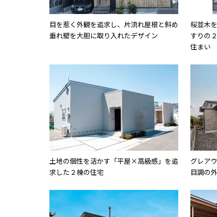
目を惹く外観を追求し、片流れ屋根と斜め
桜並木
垂れ壁を大胆に取り入れたデザイン
すりの
住まい
土地の個性を活かす「平屋×高級感」を追
グレア
求した２棟の住宅
目調の